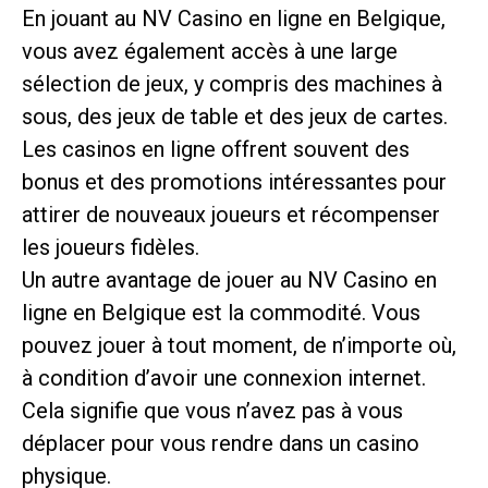
En jouant au NV Casino en ligne en Belgique,
vous avez également accès à une large
sélection de jeux, y compris des machines à
sous, des jeux de table et des jeux de cartes.
Les casinos en ligne offrent souvent des
bonus et des promotions intéressantes pour
attirer de nouveaux joueurs et récompenser
les joueurs fidèles.
Un autre avantage de jouer au NV Casino en
ligne en Belgique est la commodité. Vous
pouvez jouer à tout moment, de n’importe où,
à condition d’avoir une connexion internet.
Cela signifie que vous n’avez pas à vous
déplacer pour vous rendre dans un casino
physique.