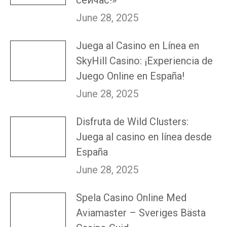
сейчас!»
June 28, 2025
Juega al Casino en Línea en
SkyHill Casino: ¡Experiencia de
Juego Online en España!
June 28, 2025
Disfruta de Wild Clusters:
Juega al casino en línea desde
España
June 28, 2025
Spela Casino Online Med
Aviamaster – Sveriges Bästa