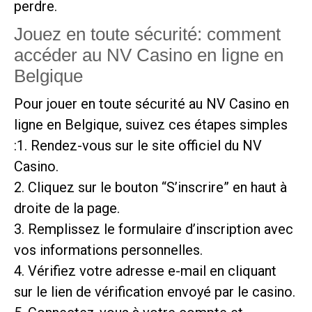
perdre.
Jouez en toute sécurité: comment
accéder au NV Casino en ligne en
Belgique
Pour jouer en toute sécurité au NV Casino en
ligne en Belgique, suivez ces étapes simples
:1. Rendez-vous sur le site officiel du NV
Casino.
2. Cliquez sur le bouton “S’inscrire” en haut à
droite de la page.
3. Remplissez le formulaire d’inscription avec
vos informations personnelles.
4. Vérifiez votre adresse e-mail en cliquant
sur le lien de vérification envoyé par le casino.