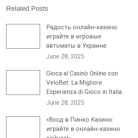
Related Posts
Радость онлайн-казино:
играйте в игровые
автоматы в Украине
June 28, 2025
Gioca al Casinò Online con
VeloBet: La Migliore
Esperienza di Gioco in Italia
June 28, 2025
«Вход в Пинко Казино:
играйте в онлайн-казино