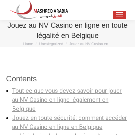
Jouez au NV Casino en ligne en toute
légalité en Belgique
You are here:
Home
Uncategorized
Jouez au NV Casino en…
Contents
Tout ce que vous devez savoir pour jouer
au NV Casino en ligne légalement en
Belgique
Jouez en toute sécurité: comment accéder
au NV Casino en ligne en Belgique