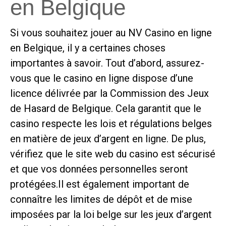
en Belgique
Si vous souhaitez jouer au NV Casino en ligne
en Belgique, il y a certaines choses
importantes à savoir. Tout d’abord, assurez-
vous que le casino en ligne dispose d’une
licence délivrée par la Commission des Jeux
de Hasard de Belgique. Cela garantit que le
casino respecte les lois et régulations belges
en matière de jeux d’argent en ligne. De plus,
vérifiez que le site web du casino est sécurisé
et que vos données personnelles seront
protégées.Il est également important de
connaître les limites de dépôt et de mise
imposées par la loi belge sur les jeux d’argent