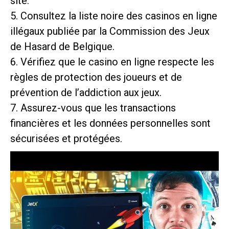
site.
5. Consultez la liste noire des casinos en ligne
illégaux publiée par la Commission des Jeux
de Hasard de Belgique.
6. Vérifiez que le casino en ligne respecte les
règles de protection des joueurs et de
prévention de l’addiction aux jeux.
7. Assurez-vous que les transactions
financières et les données personnelles sont
sécurisées et protégées.