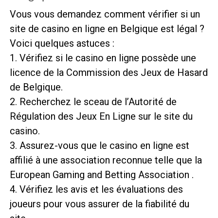
Vous vous demandez comment vérifier si un
site de casino en ligne en Belgique est légal ?
Voici quelques astuces :
1. Vérifiez si le casino en ligne possède une
licence de la Commission des Jeux de Hasard
de Belgique.
2. Recherchez le sceau de l’Autorité de
Régulation des Jeux En Ligne sur le site du
casino.
3. Assurez-vous que le casino en ligne est
affilié à une association reconnue telle que la
European Gaming and Betting Association .
4. Vérifiez les avis et les évaluations des
joueurs pour vous assurer de la fiabilité du