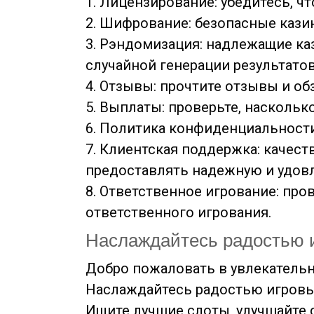
1. Лицензирование: убедитесь, 
2. Шифрование: безопасные кази
3. Рэндомизация: надлежащие к
случайной генерации результатов
4. Отзывы: прочтите отзывы и обз
5. Выплаты: проверьте, насколь
6. Политика конфиденциальности:
7. Клиентская поддержка: качес
предоставлять надежную и удов
8. Ответственное игрование: пр
ответственного игрования.
Наслаждайтесь радостью и
Добро пожаловать в увлекатель
Наслаждайтесь радостью игровы
Ищите лучшие слоты, улучшайте 