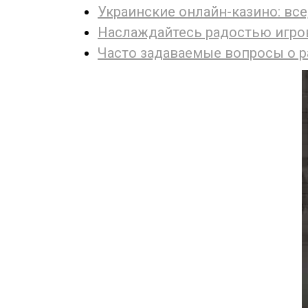
Украинские онлайн-казино: все
Наслаждайтесь радостью игров
Часто задаваемые вопросы о р