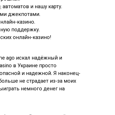
о
автоматов и нашу карту.
ыми джекпотами.
нлайн-казино.
чную поддержку.
ских онлайн-казино!
me ago искал надёжный и
asino в Украине просто
опасной и надежной. Я наконец-
больше не страдает из-за моих
выиграть немного денег на