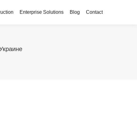
uction
Enterprise Solutions
Blog
Contact
 Украине