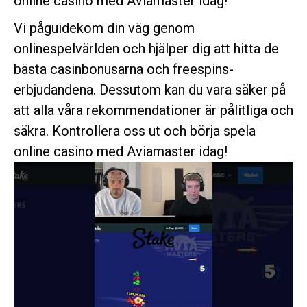
online casino med Aviamaster idag!
Vi påguidekom din väg genom
onlinespelvärlden och hjälper dig att hitta de
bästa casinbonusarna och freespins-
erbjudandena. Dessutom kan du vara säker på
att alla våra rekommendationer är pålitliga och
säkra. Kontrollera oss ut och börja spela
online casino med Aviamaster idag!