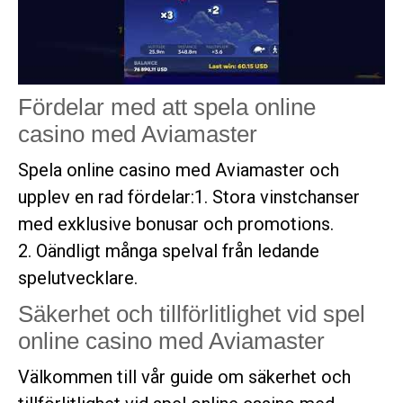
Fördelar med att spela online
casino med Aviamaster
Spela online casino med Aviamaster och
upplev en rad fördelar:1. Stora vinstchanser
med exklusive bonusar och promotions.
2. Oändligt många spelval från ledande
spelutvecklare.
Säkerhet och tillförlitlighet vid spel
online casino med Aviamaster
Välkommen till vår guide om säkerhet och