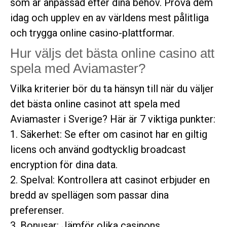
som är anpassad efter dina behov. Prova dem
idag och upplev en av världens mest pålitliga
och trygga online casino-plattformar.
Hur väljs det bästa online casino att
spela med Aviamaster?
Vilka kriterier bör du ta hänsyn till när du väljer
det bästa online casinot att spela med
Aviamaster i Sverige? Här är 7 viktiga punkter:
1. Säkerhet: Se efter om casinot har en giltig
licens och använd godtycklig broadcast
encryption för dina data.
2. Spelval: Kontrollera att casinot erbjuder en
bredd av spellägen som passar dina
preferenser.
3. Bonusar: Jämför olika casinons