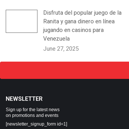
Disfruta del popular juego de la
Ranita y gana dinero en línea
jugando en casinos para
Venezuela
June 27, 2025
NEWSLETTER
Sign up for the latest news
on promotions and events
[newsletter_signup_form id=1]