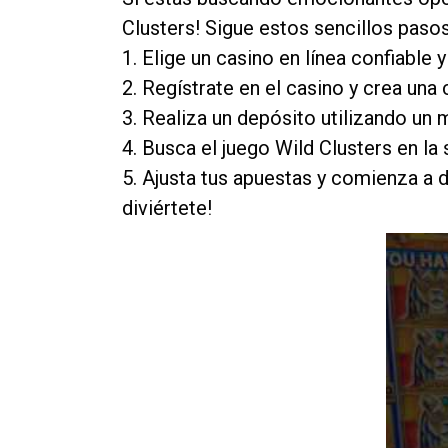
Clusters! Sigue estos sencillos paso
1. Elige un casino en línea confiable 
2. Regístrate en el casino y crea una 
3. Realiza un depósito utilizando un
4. Busca el juego Wild Clusters en la 
5. Ajusta tus apuestas y comienza a d
diviértete!