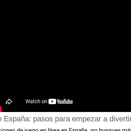
 España: pasos para empezar a divertirt
ones de juego en línea en España, ¡no busques más