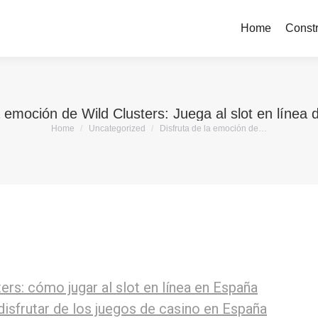
Home
Constr
a emoción de Wild Clusters: Juega al slot en líne
You are here:
Home
Uncategorized
Disfruta de la emoción de…
rs: cómo jugar al slot en línea en España
disfrutar de los juegos de casino en España