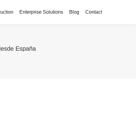
uction
Enterprise Solutions
Blog
Contact
a desde España