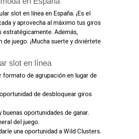
de moda en España
ar slot en línea en España. ¡Es el
cada y aprovecha al máximo tus giros
rs estratégicamente. Además,
n de juego. ¡Mucha suerte y diviértete
r slot en línea
or formato de agrupación en lugar de
 oportunidad de desbloquear giros
y buenas oportunidades de ganar.
eral del juego.
darle una oportunidad a Wild Clusters.