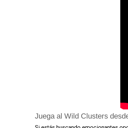
Juega al Wild Clusters desde
Si estás buscando emocionantes opci