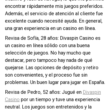
encontrar rápidamente mis juegos preferidos.
Además, el servicio de atención al cliente fue
excelente cuando necesité ayuda. En general,
una gran experiencia en un casino en línea.
Revisa de Sofía, 28 años: Divaspin Casino es
un casino en línea sólido con una buena
selección de juegos. No hay mucho que
destacar, pero tampoco hay nada de qué
quejarse. Las opciones de depósito y retiro
son convenientes, y el proceso fue sin
problemas. Un buen lugar para jugar en España.
Revisa de Pedro, 52 años: Jugué en
Divaspin
Casino
por un tiempo y tuve una experiencia
neutral. Los juegos son entretenidos y la