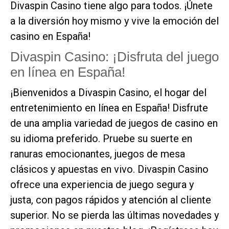
Divaspin Casino tiene algo para todos. ¡Únete
a la diversión hoy mismo y vive la emoción del
casino en España!
Divaspin Casino: ¡Disfruta del juego
en línea en España!
¡Bienvenidos a Divaspin Casino, el hogar del
entretenimiento en línea en España! Disfrute
de una amplia variedad de juegos de casino en
su idioma preferido. Pruebe su suerte en
ranuras emocionantes, juegos de mesa
clásicos y apuestas en vivo. Divaspin Casino
ofrece una experiencia de juego segura y
justa, con pagos rápidos y atención al cliente
superior. No se pierda las últimas novedades y