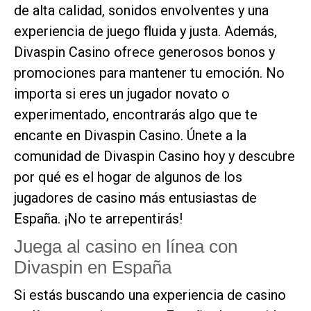
de alta calidad, sonidos envolventes y una
experiencia de juego fluida y justa. Además,
Divaspin Casino ofrece generosos bonos y
promociones para mantener tu emoción. No
importa si eres un jugador novato o
experimentado, encontrarás algo que te
encante en Divaspin Casino. Únete a la
comunidad de Divaspin Casino hoy y descubre
por qué es el hogar de algunos de los
jugadores de casino más entusiastas de
España. ¡No te arrepentirás!
Juega al casino en línea con
Divaspin en España
Si estás buscando una experiencia de casino