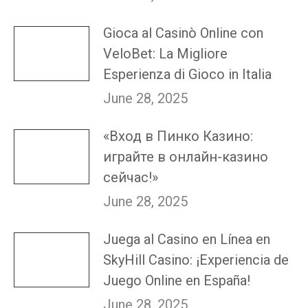
Gioca al Casinò Online con
VeloBet: La Migliore
Esperienza di Gioco in Italia
June 28, 2025
«Вход в Пинко Казино:
играйте в онлайн-казино
сейчас!»
June 28, 2025
Juega al Casino en Línea en
SkyHill Casino: ¡Experiencia de
Juego Online en España!
June 28, 2025