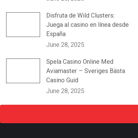
Disfruta de Wild Clusters:
Juega al casino en línea desde
España
June 28, 2025
Spela Casino Online Med
Aviamaster – Sveriges Bästa
Casino Guid
June 28, 2025