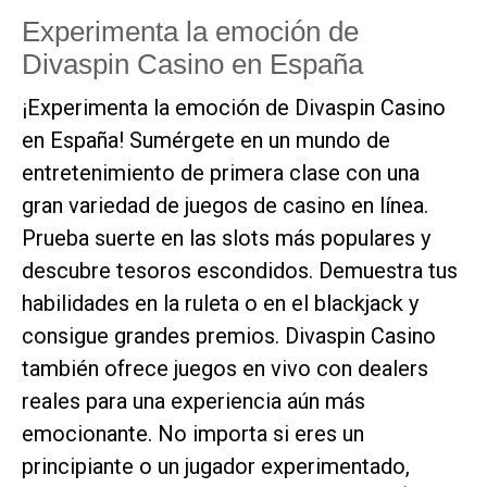
Experimenta la emoción de
Divaspin Casino en España
¡Experimenta la emoción de Divaspin Casino
en España! Sumérgete en un mundo de
entretenimiento de primera clase con una
gran variedad de juegos de casino en línea.
Prueba suerte en las slots más populares y
descubre tesoros escondidos. Demuestra tus
habilidades en la ruleta o en el blackjack y
consigue grandes premios. Divaspin Casino
también ofrece juegos en vivo con dealers
reales para una experiencia aún más
emocionante. No importa si eres un
principiante o un jugador experimentado,