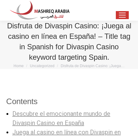
Disfruta de Divaspin Casino: ¡Juega al
casino en línea en España! – Title tag
in Spanish for Divaspin Casino
keyword targeting Spain.
You are here:
Home
Uncategorized
Disfruta de Divaspin Casino: ¡Juega…
Contents
Descubre el emocionante mundo de
Divaspin Casino en España
Juega al casino en línea con Divaspin en